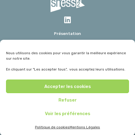
Présentation
Mot du président
Données Marchés
Nous utilisons des cookies pour vous garantir la meilleure expérience
Actualités
sur notre site.
Dossiers
En cliquant sur "Les accepter tous", vous acceptez leurs utilisations.
Livre Blanc
Contact
Accepter les cookies
Mentions Légales
Refuser
Voir les préférences
© SNESSII 2020
by DCVO design
Politique de cookies
Mentions Légales