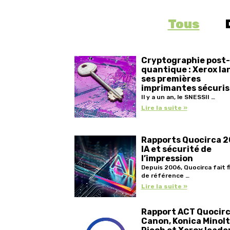
Tous
Cryptographie post-
quantique : Xerox la
ses premières
imprimantes sécuri
Il y a un an, le SNESSII …
Lire la suite »
Rapports Quocirca 2
IA et sécurité de
l’impression
Depuis 2006, Quocirca fait f
de référence …
Lire la suite »
Rapport ACT Quocirc
Canon, Konica Minolt