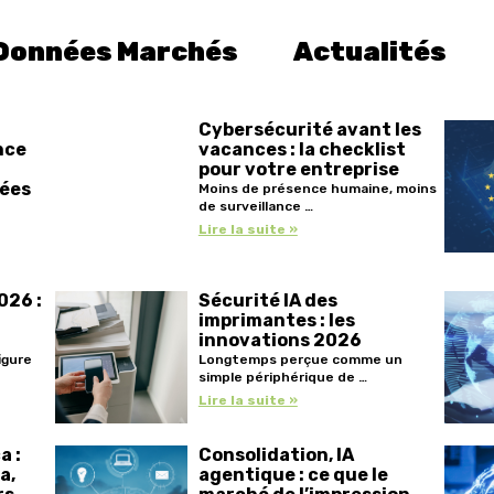
Données Marchés
Actualités
Cybersécurité avant les
nce
vacances : la checklist
pour votre entreprise
sées
Moins de présence humaine, moins
de surveillance …
Lire la suite »
026 :
Sécurité IA des
imprimantes : les
innovations 2026
igure
Longtemps perçue comme un
simple périphérique de …
Lire la suite »
a :
Consolidation, IA
a,
agentique : ce que le